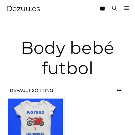
Saltar
Dezuu.es
M
al
contenido
Body bebé
futbol