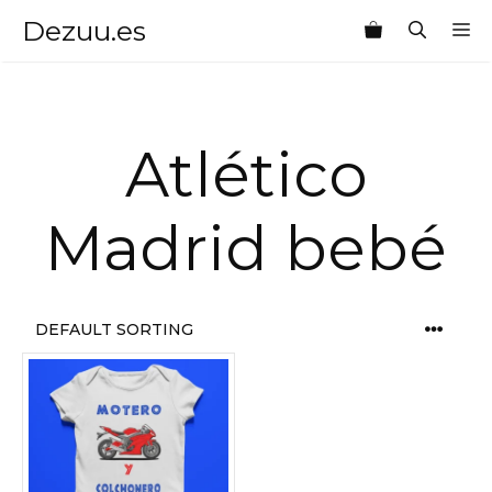
Saltar
Dezuu.es
M
al
contenido
Atlético
Madrid bebé